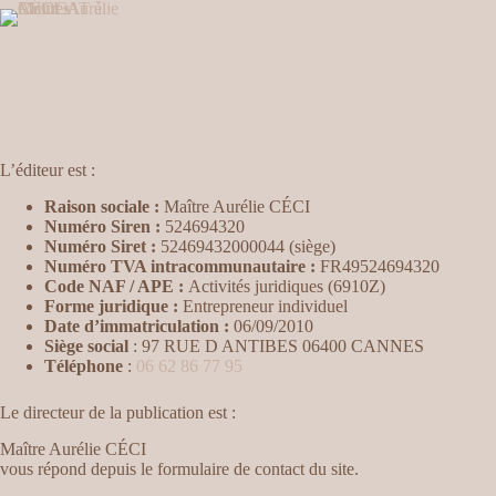
Passer
au
contenu
L’éditeur est :
Raison sociale :
Maître Aurélie CÉCI
Numéro Siren :
524694320
Numéro Siret :
52469432000044 (siège)
Numéro TVA intracommunautaire :
FR49524694320
Code NAF / APE :
Activités juridiques (6910Z)
Forme juridique :
Entrepreneur individuel
Date d’immatriculation :
06/09/2010
Siège social
: 97 RUE D ANTIBES 06400 CANNES
Téléphone
:
06 62 86 77 95
Le directeur de la publication est :
Maître Aurélie CÉCI
vous répond depuis le formulaire de contact du site.