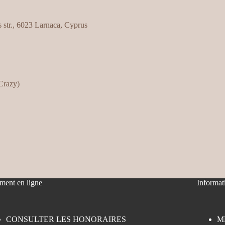
s str., 6023 Larnaca, Cyprus
Crazy)
ment en ligne
Informat
CONSULTER LES HONORAIRES
M